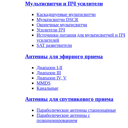
Мультисвитчи и ПЧ усилители
Каскадируемые мультисвитчи
Мультисвитчи DSCR
Оконечные мультисвитчи
Усилители ПЧ
Источники питания для мультисвитчей и ПЧ
усилителей
SAT разветвители
Антенны для эфирного приема
Диапазон I-II
Диапазон III
Диапазон IV, V
MMDS
Канальные
Антенны для спутникового приема
Параболические антенны стационарные
Параболические антенны с
позиционированием