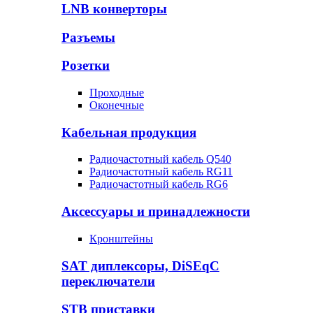
LNB конверторы
Разъемы
Розетки
Проходные
Оконечные
Кабельная продукция
Радиочастотный кабель Q540
Радиочастотный кабель RG11
Радиочастотный кабель RG6
Аксессуары и принадлежности
Кронштейны
SAT диплексоры, DiSEqC
переключатели
STB приставки