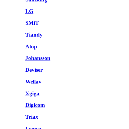
LG
SMiT
Tiandy
Atop
Johansson
Deviser
Wellav
Xgiga
Digicom
Triax
Lemco